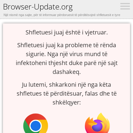
Browser-Update.org
Një nismë nga sajte, për të informuar përdoruesit të përditësojnë shfletuesit e tyre
Shfletuesi juaj është i vjetruar.
Shfletuesi juaj ka probleme të rënda
sigurie. Nga një virus mund të
infektoheni thjesht duke parë një sajt
dashakeq.
Ju lutemi, shkarkoni një nga këta
shfletues të përditësuar, falas dhe të
shkëlqyer: