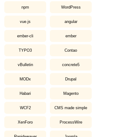
npm
WordPress
vue.js
angular
ember-cli
ember
TYPO3
Contao
vBulletin
concrete5
MODx
Drupal
Habari
Magento
WCF2
CMS made simple
XenForo
ProcessWire
Rapidweaver
Joomla